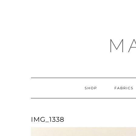
Skip
to
content
M
SHOP
FABRICS
IMG_1338