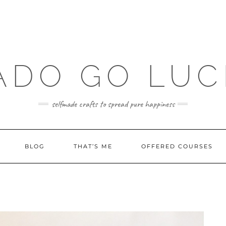
ADO GO LUC
selfmade crafts to spread pure happiness
BLOG
THAT’S ME
OFFERED COURSES