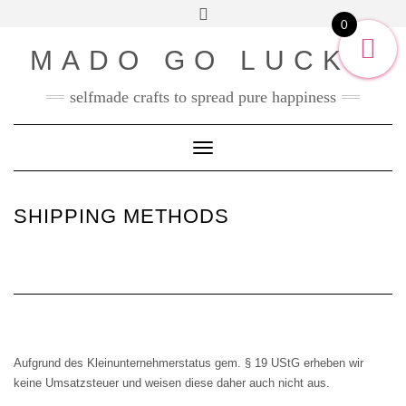
SOCIAL2
Skip
Toggle
ENGLISH
to
0
header
content
DEUTSCH
MADO GO LUCKY
selfmade crafts to spread pure happiness
Toggle Navigation
SHIPPING METHODS
Aufgrund des Kleinunternehmerstatus gem. § 19 UStG erheben wir
keine Umsatzsteuer und weisen diese daher auch nicht aus.