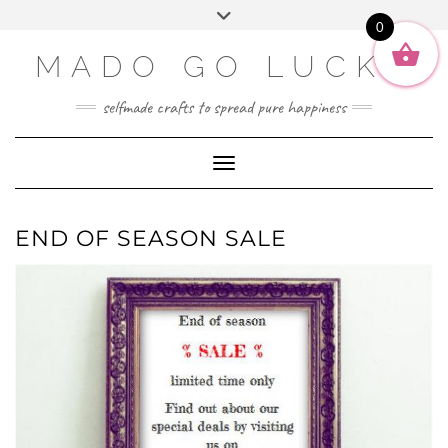
SOCIAL2
Skip
Toggle
ENGLISH
to
0
header
content
DEUTSCH
MADO GO LUCKY
selfmade crafts to spread pure happiness
Toggle Navigation
END OF SEASON SALE