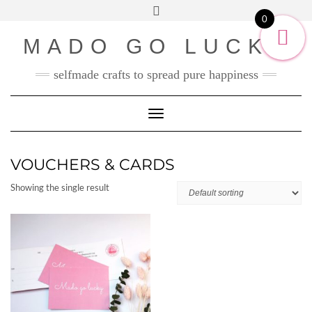
SOCIAL2
Skip
Toggle
ENGLISH
to
0
header
content
DEUTSCH
MADO GO LUCKY
selfmade crafts to spread pure happiness
Toggle Navigation
VOUCHERS & CARDS
Showing the single result