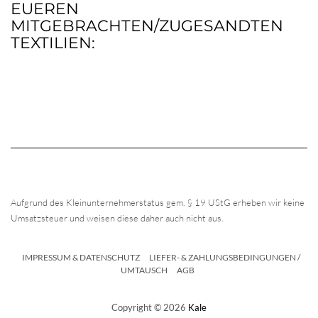
EUEREN
MITGEBRACHTEN/ZUGESANDTEN
TEXTILIEN:
Aufgrund des Kleinunternehmerstatus gem. § 19 UStG erheben wir keine
Umsatzsteuer und weisen diese daher auch nicht aus.
IMPRESSUM & DATENSCHUTZ
LIEFER- & ZAHLUNGSBEDINGUNGEN /
UMTAUSCH
AGB
Copyright © 2026
Kale