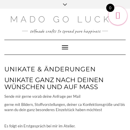
SOCIAL2
Skip
Toggle
ENGLISH
to
0
header
content
DEUTSCH
MADO GO LUCKY
selfmade crafts to spread pure happiness
Toggle Navigation
UNIKATE & ÄNDERUNGEN
UNIKATE GANZ NACH DEINEN
WÜNSCHEN UND AUF MASS
Sende mir gerne vorab deine Anfrage per Mail
gerne mit Bildern, Stoffvorstellungen, deiner ca Konfektionsgröße und bis
wann du dein ganz besonderes Einzelstück haben möchtest
Es folgt ein Erstgespräch bei mir im Atelier.