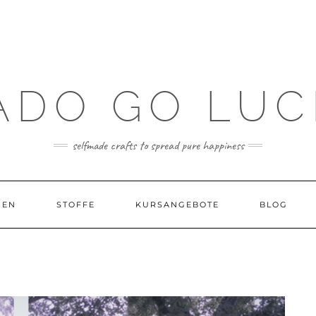
ADO GO LUC
selfmade crafts to spread pure happiness
GEN
STOFFE
KURSANGEBOTE
BLOG