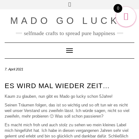
SOCIAL2
Skip
Toggle
ENGLISH
to
0
header
content
DEUTSCH
MADO GO LUCKY
selfmade crafts to spread pure happiness
Toggle Navigation
7. April 2021
ES WIRD MAL WIEDER ZEIT…
Kaum zu glauben, nun gibt es Mado go lucky schon 5Jahre!
Seinen Träumen folgen, das ist so wichtig und so oft tun wir es nicht
weil unser Verstand uns zweifeln lässt. Ich würde sagen, nicht so viel
zweifeln, mehr probieren 🙂 Was soll schon passieren?
Es macht mich froh und auch stolz zu sehen wo mein kleines Label
mich hingeführt hat. Ich habe in diesen vergangenen Jahren sehr viel
gelernt und erlebt und bin so glücklich und dankbar dafür. Schließlich