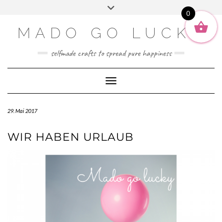
SOCIAL2
Skip
Toggle
ENGLISH
to
0
header
content
DEUTSCH
MADO GO LUCKY
selfmade crafts to spread pure happiness
Toggle Navigation
29. Mai 2017
WIR HABEN URLAUB