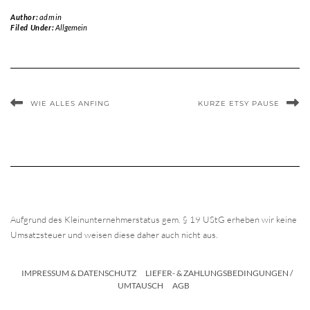
Author:
admin
Filed Under:
Allgemein
WIE ALLES ANFING
KURZE ETSY PAUSE
Aufgrund des Kleinunternehmerstatus gem. § 19 UStG erheben wir keine
Umsatzsteuer und weisen diese daher auch nicht aus.
IMPRESSUM & DATENSCHUTZ
LIEFER- & ZAHLUNGSBEDINGUNGEN /
UMTAUSCH
AGB